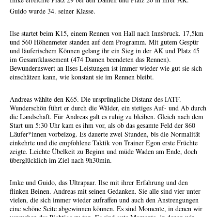
Guido wurde 34. seiner Klasse.
Ilse startet beim K15, einem Rennen von Hall nach Innsbruck. 17,5km
und 560 Höhenmeter standen auf dem Programm. Mit gutem Gespür
und läuferischem Können gelang ihr ein Sieg in der AK und Platz 45
im Gesamtklassement (474 Damen beendeten das Rennen).
Bewundernswert an Ilses Leistungen ist immer wieder wie gut sie sich
einschätzen kann, wie konstant sie im Rennen bleibt.
Andreas wählte den K65. Die ursprüngliche Distanz des IATF.
Wunderschön führt er durch die Wälder, ein stetiges Auf- und Ab durch
die Landschaft. Für Andreas galt es ruhig zu bleiben. Gleich nach dem
Start um 5:30 Uhr kam es ihm vor, als ob das gesamte Feld der 860
Läufer*innen vorbeizog. Es dauerte zwei Stunden, bis die Normalität
einkehrte und die empfohlene Taktik von Trainer Egon erste Früchte
zeigte. Leichte Übelkeit zu Beginn und müde Waden am Ende, doch
überglücklich im Ziel nach 9h30min.
Imke und Guido, das Ultrapaar. Ilse mit ihrer Erfahrung und den
flinken Beinen. Andreas mit seinen Gedanken. Sie alle sind vier unter
vielen, die sich immer wieder aufraffen und auch den Anstrengungen
eine schöne Seite abgewinnen können. Es sind Momente, in denen wir