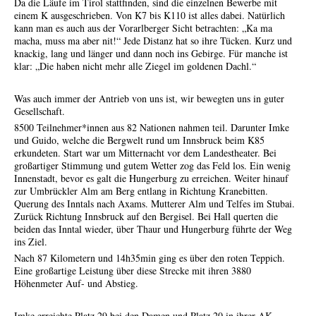
Da die Läufe im Tirol stattfinden, sind die einzelnen Bewerbe mit
einem K ausgeschrieben. Von K7 bis K110 ist alles dabei. Natürlich
kann man es auch aus der Vorarlberger Sicht betrachten: „Ka ma
macha, muss ma aber nit!“ Jede Distanz hat so ihre Tücken. Kurz und
knackig, lang und länger und dann noch ins Gebirge. Für manche ist
klar: „Die haben nicht mehr alle Ziegel im goldenen Dachl.“
Was auch immer der Antrieb von uns ist, wir bewegten uns in guter
Gesellschaft.
8500 Teilnehmer*innen aus 82 Nationen nahmen teil. Darunter Imke
und Guido, welche die Bergwelt rund um Innsbruck beim K85
erkundeten. Start war um Mitternacht vor dem Landestheater. Bei
großartiger Stimmung und gutem Wetter zog das Feld los. Ein wenig
Innenstadt, bevor es galt die Hungerburg zu erreichen. Weiter hinauf
zur Umbrückler Alm am Berg entlang in Richtung Kranebitten.
Querung des Inntals nach Axams. Mutterer Alm und Telfes im Stubai.
Zurück Richtung Innsbruck auf den Bergisel. Bei Hall querten die
beiden das Inntal wieder, über Thaur und Hungerburg führte der Weg
ins Ziel.
Nach 87 Kilometern und 14h35min ging es über den roten Teppich.
Eine großartige Leistung über diese Strecke mit ihren 3880
Höhenmeter Auf- und Abstieg.
Imke erreichte Platz 29 bei den Damen und Platz 20 in ihrer AK.