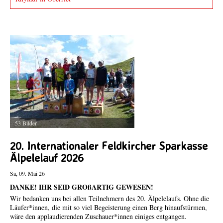
Fotos von Veranstaltungen
Fotos senden!
Sende Fotos und Berichte von Läufen oder anderen LSV-
Veranstaltungen und sie werden umgehend online gestellt.
53 Bilder
20. Internationaler Feldkircher Sparkasse
Älpelelauf 2026
Sa, 09. Mai 26
DANKE! IHR SEID GROßARTIG GEWESEN!
Wir bedanken uns bei allen Teilnehmern des 20. Älpelelaufs. Ohne die
Läufer*innen, die mit so viel Begeisterung einen Berg hinaufstürmen,
wäre den applaudierenden Zuschauer*innen einiges entgangen.