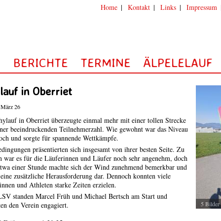
Home
|
Kontakt
|
Links
|
Impressum
N
BERICHTE
TERMINE
ÄLPELELAUF
lauf in Oberriet
 März 26
ylauf in Oberriet überzeugte einmal mehr mit einer tollen Strecke
iner beeindruckenden Teilnehmerzahl. Wie gewohnt war das Niveau
och und sorgte für spannende Wettkämpfe.
dingungen präsentierten sich insgesamt von ihrer besten Seite. Zu
n war es für die Läuferinnen und Läufer noch sehr angenehm, doch
etwa einer Stunde machte sich der Wind zunehmend bemerkbar und
e eine zusätzliche Herausforderung dar. Dennoch konnten viele
innen und Athleten starke Zeiten erzielen.
SV standen Marcel Früh und Michael Bertsch am Start und
5 Bilder
ten den Verein engagiert.