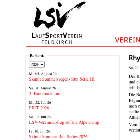
VEREI
Berichte
Rhy
So, 22.
Mi, 05. August 26
Der Rh
Skinfit Summer(regen) Run Serie III
und e
sehr h
Sa, 01. August 26
2. Panomarathon
Die Be
Begin
Mi, 22. Juli 26
nach 
PIUT 2026
stellt
So, 12. Juli 26
Athlet
LSV-Vereinsausflug auf die Alpe Gamp
Vom L
vertra
Fr, 10. Juli 26
Skinfit Summer Run Series 2026